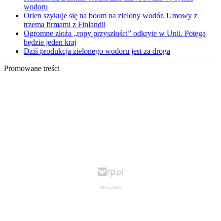
wodoru
Orlen szykuje się na boom na zielony wodór. Umowy z
trzema firmami z Finlandii
Ogromne złoża „ropy przyszłości” odkryte w Unii. Potęgą
będzie jeden kraj
Dziś produkcja zielonego wodoru jest za droga
Promowane treści