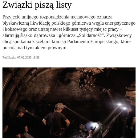
Związki piszą listy
Przyjęcie unijnego rozporządzenia metanowego oznacza
błyskawiczną likwidację polskiego górnictwa węgla energetycznego
i koksowego oraz utratę nawet kilkuset tysięcy miejsc pracy –
alarmują śląsko-dąbrowska i górnicza „Solidarność”. Związkowcy
chcą spotkania z szefami komisji Parlamentu Europejskiego, które
pracują nad tym aktem prawnym.
Publikacja:
07.02.2023 19:36