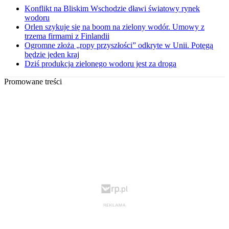
Konflikt na Bliskim Wschodzie dławi światowy rynek
wodoru
Orlen szykuje się na boom na zielony wodór. Umowy z
trzema firmami z Finlandii
Ogromne złoża „ropy przyszłości” odkryte w Unii. Potęgą
będzie jeden kraj
Dziś produkcja zielonego wodoru jest za droga
Promowane treści