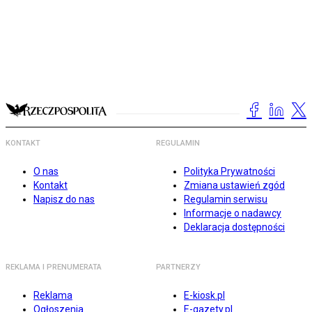
KONTAKT
REGULAMIN
O nas
Polityka Prywatności
Kontakt
Zmiana ustawień zgód
Napisz do nas
Regulamin serwisu
Informacje o nadawcy
Deklaracja dostępności
REKLAMA I PRENUMERATA
PARTNERZY
Reklama
E-kiosk.pl
Ogłoszenia
E-gazety.pl