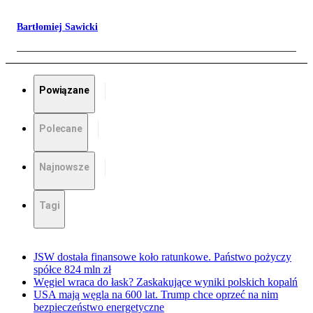
Bartłomiej Sawicki
Powiązane
Polecane
Najnowsze
Tagi
JSW dostała finansowe koło ratunkowe. Państwo pożyczy
spółce 824 mln zł
Węgiel wraca do łask? Zaskakujące wyniki polskich kopalń
USA mają węgla na 600 lat. Trump chce oprzeć na nim
bezpieczeństwo energetyczne