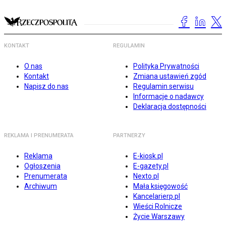
KONTAKT
REGULAMIN
O nas
Polityka Prywatności
Kontakt
Zmiana ustawień zgód
Napisz do nas
Regulamin serwisu
Informacje o nadawcy
Deklaracja dostępności
REKLAMA I PRENUMERATA
PARTNERZY
Reklama
E-kiosk.pl
Ogłoszenia
E-gazety.pl
Prenumerata
Nexto.pl
Archiwum
Mała księgowość
Kancelarierp.pl
Wieści Rolnicze
Życie Warszawy