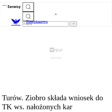
Serwisy
E
nergianews
Turów. Ziobro składa wniosek do
TK ws. nałożonych kar