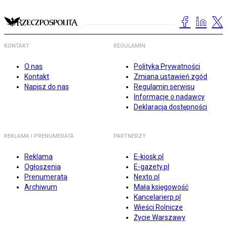
KONTAKT
REGULAMIN
O nas
Polityka Prywatności
Kontakt
Zmiana ustawień zgód
Napisz do nas
Regulamin serwisu
Informacje o nadawcy
Deklaracja dostępności
REKLAMA I PRENUMERATA
PARTNERZY
Reklama
E-kiosk.pl
Ogłoszenia
E-gazety.pl
Prenumerata
Nexto.pl
Archiwum
Mała księgowość
Kancelarierp.pl
Wieści Rolnicze
Życie Warszawy