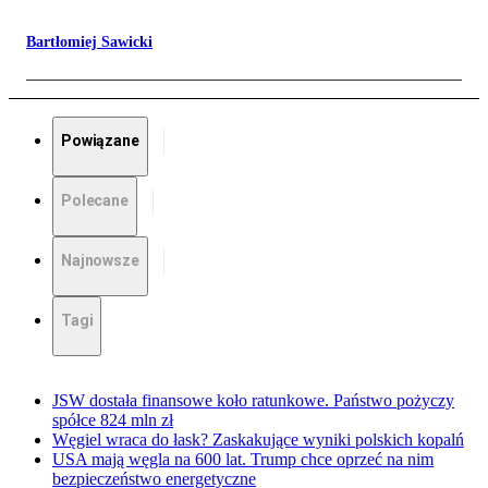
Bartłomiej Sawicki
Powiązane
Polecane
Najnowsze
Tagi
JSW dostała finansowe koło ratunkowe. Państwo pożyczy
spółce 824 mln zł
Węgiel wraca do łask? Zaskakujące wyniki polskich kopalń
USA mają węgla na 600 lat. Trump chce oprzeć na nim
bezpieczeństwo energetyczne