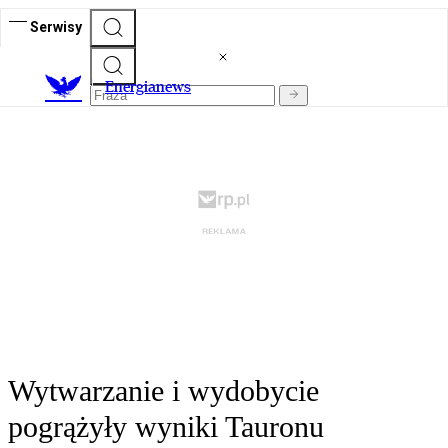
Serwisy
E
nergianews
Wytwarzanie i wydobycie
pogrążyły wyniki Tauronu