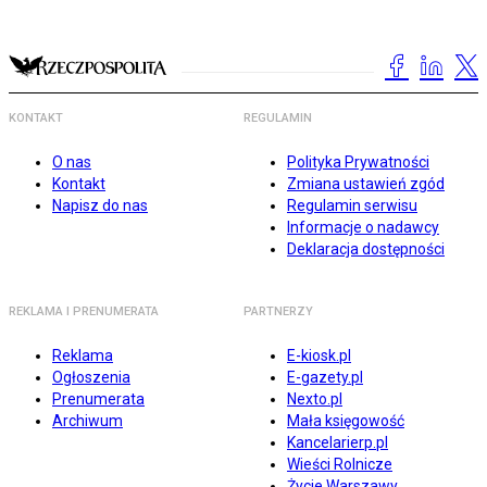
KONTAKT
REGULAMIN
O nas
Polityka Prywatności
Kontakt
Zmiana ustawień zgód
Napisz do nas
Regulamin serwisu
Informacje o nadawcy
Deklaracja dostępności
REKLAMA I PRENUMERATA
PARTNERZY
Reklama
E-kiosk.pl
Ogłoszenia
E-gazety.pl
Prenumerata
Nexto.pl
Archiwum
Mała księgowość
Kancelarierp.pl
Wieści Rolnicze
Życie Warszawy