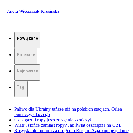
Aneta Wieczerzak-Krusińska
Powiązane
Polecane
Najnowsze
Tagi
Paliwo dla Ukrainy tańsze niż na polskich stacjach. Orlen
tłumaczy, dlaczego
Czas gazu i ropy jeszcze się nie skończył
Wiatr i słońce zamiast ropy? Jak świat oszczędza na OZE
Rosyjski aluminium za drogi dla Rosjan. Azja kupuje je taniej