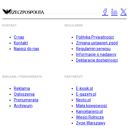
KONTAKT
REGULAMIN
O nas
Polityka Prywatności
Kontakt
Zmiana ustawień zgód
Napisz do nas
Regulamin serwisu
Informacje o nadawcy
Deklaracja dostępności
REKLAMA I PRENUMERATA
PARTNERZY
Reklama
E-kiosk.pl
Ogłoszenia
E-gazety.pl
Prenumerata
Nexto.pl
Archiwum
Mała księgowość
Kancelarierp.pl
Wieści Rolnicze
Życie Warszawy