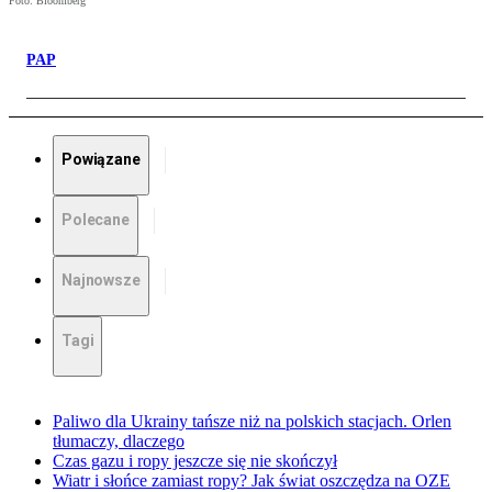
Foto: Bloomberg
PAP
Powiązane
Polecane
Najnowsze
Tagi
Paliwo dla Ukrainy tańsze niż na polskich stacjach. Orlen
tłumaczy, dlaczego
Czas gazu i ropy jeszcze się nie skończył
Wiatr i słońce zamiast ropy? Jak świat oszczędza na OZE