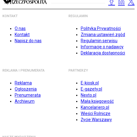
KONTAKT
REGULAMIN
O nas
Polityka Prywatności
Kontakt
Zmiana ustawień zgód
Napisz do nas
Regulamin serwisu
Informacje o nadawcy
Deklaracja dostępności
REKLAMA I PRENUMERATA
PARTNERZY
Reklama
E-kiosk.pl
Ogłoszenia
E-gazety.pl
Prenumerata
Nexto.pl
Archiwum
Mała księgowość
Kancelarierp.pl
Wieści Rolnicze
Życie Warszawy