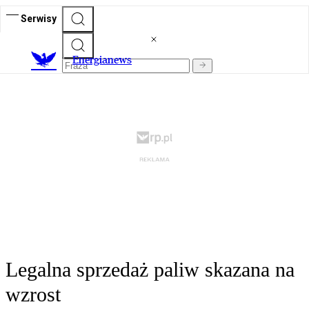
Serwisy
E
nergianews
Legalna sprzedaż paliw skazana na
wzrost