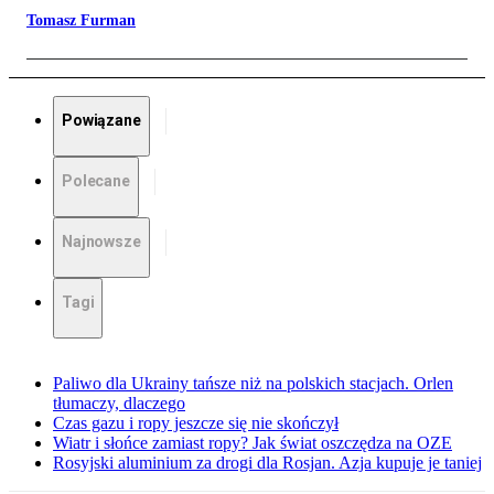
Tomasz Furman
Powiązane
Polecane
Najnowsze
Tagi
Paliwo dla Ukrainy tańsze niż na polskich stacjach. Orlen
tłumaczy, dlaczego
Czas gazu i ropy jeszcze się nie skończył
Wiatr i słońce zamiast ropy? Jak świat oszczędza na OZE
Rosyjski aluminium za drogi dla Rosjan. Azja kupuje je taniej