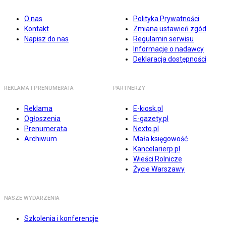
O nas
Polityka Prywatności
Kontakt
Zmiana ustawień zgód
Napisz do nas
Regulamin serwisu
Informacje o nadawcy
Deklaracja dostępności
REKLAMA I PRENUMERATA
PARTNERZY
Reklama
E-kiosk.pl
Ogłoszenia
E-gazety.pl
Prenumerata
Nexto.pl
Archiwum
Mała księgowość
Kancelarierp.pl
Wieści Rolnicze
Życie Warszawy
NASZE WYDARZENIA
Szkolenia i konferencje