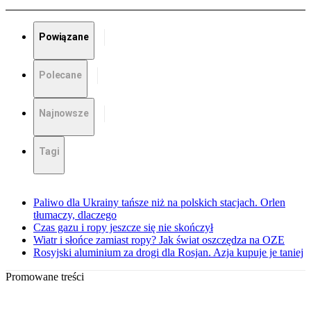
Powiązane
Polecane
Najnowsze
Tagi
Paliwo dla Ukrainy tańsze niż na polskich stacjach. Orlen
tłumaczy, dlaczego
Czas gazu i ropy jeszcze się nie skończył
Wiatr i słońce zamiast ropy? Jak świat oszczędza na OZE
Rosyjski aluminium za drogi dla Rosjan. Azja kupuje je taniej
Promowane treści