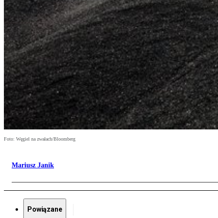
Foto: Węgiel na zwałach/Bloomberg
Mariusz Janik
Powiązane