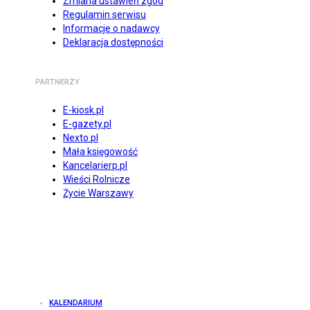
Zmiana ustawień zgód
Regulamin serwisu
Informacje o nadawcy
Deklaracja dostępności
PARTNERZY
E-kiosk.pl
E-gazety.pl
Nexto.pl
Mała księgowość
Kancelarierp.pl
Wieści Rolnicze
Życie Warszawy
KALENDARIUM