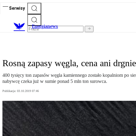
Serwisy
E
nergianews
Rosną zapasy węgla, cena ani drgnie
400 tysięcy ton zapasów węgla kamiennego zostało kopalniom po si
nabywcę czeka już w sumie ponad 5 mln ton surowca.
Publikacja:
03.10.2019 07:46