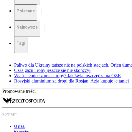
Polecane
Najnowsze
Tagi
Paliwo dla Ukrainy tańsze niż na polskich stacjach. Orlen tłum
Czas gazu i ropy jeszcze się nie skończył
Wiatr i słońce zamiast ropy? Jak świat oszczędza na OZE
Rosyjski aluminium za drogi dla Rosjan. Azja kupuje je taniej
Promowane treści
KONTAKT
O nas