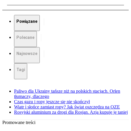
Powiązane
Polecane
Najnowsze
Tagi
Paliwo dla Ukrainy tańsze niż na polskich stacjach. Orlen
tłumaczy, dlaczego
Czas gazu i ropy jeszcze się nie skończył
Wiatr i słońce zamiast ropy? Jak świat oszczędza na OZE
Rosyjski aluminium za drogi dla Rosjan. Azja kupuje je taniej
Promowane treści