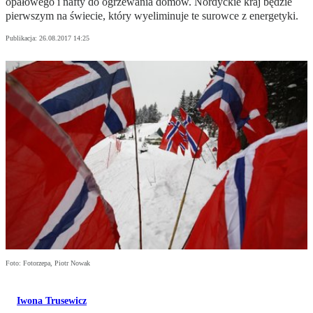
opałowego i nafty do ogrzewania domów. Nordyckie kraj będzie
pierwszym na świecie, który wyeliminuje te surowce z energetyki.
Publikacja:
26.08.2017 14:25
Foto: Fotorzepa, Piotr Nowak
Iwona Trusewicz