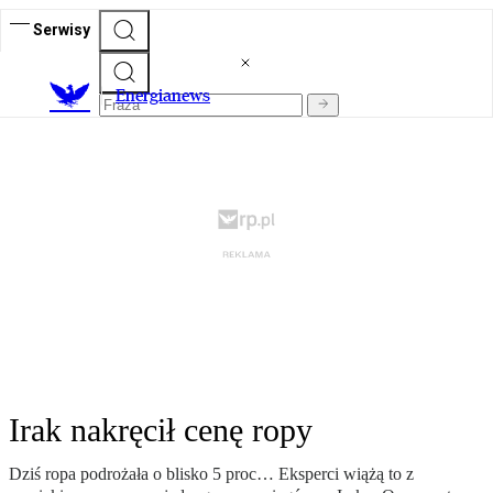
Serwisy
E
nergianews
Irak nakręcił cenę ropy
Dziś ropa podrożała o blisko 5 proc… Eksperci wiążą to z