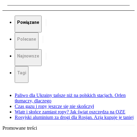
Powiązane
Polecane
Najnowsze
Tagi
Paliwo dla Ukrainy tańsze niż na polskich stacjach. Orlen
tłumaczy, dlaczego
Czas gazu i ropy jeszcze się nie skończył
Wiatr i słońce zamiast ropy? Jak świat oszczędza na OZE
Rosyjski aluminium za drogi dla Rosjan. Azja kupuje je taniej
Promowane treści