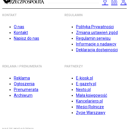
KONTAKT
REGULAMIN
O nas
Polityka Prywatności
Kontakt
Zmiana ustawień zgód
Napisz do nas
Regulamin serwisu
Informacje o nadawcy
Deklaracja dostępności
REKLAMA I PRENUMERATA
PARTNERZY
Reklama
E-kiosk.pl
Ogłoszenia
E-gazety.pl
Prenumerata
Nexto.pl
Archiwum
Mała księgowość
Kancelarierp.pl
Wieści Rolnicze
Życie Warszawy