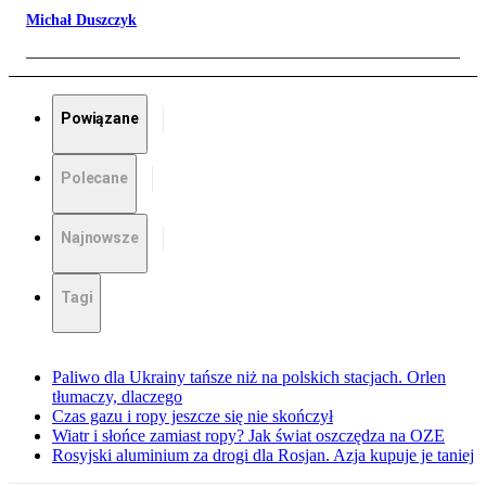
Michał Duszczyk
Powiązane
Polecane
Najnowsze
Tagi
Paliwo dla Ukrainy tańsze niż na polskich stacjach. Orlen
tłumaczy, dlaczego
Czas gazu i ropy jeszcze się nie skończył
Wiatr i słońce zamiast ropy? Jak świat oszczędza na OZE
Rosyjski aluminium za drogi dla Rosjan. Azja kupuje je taniej