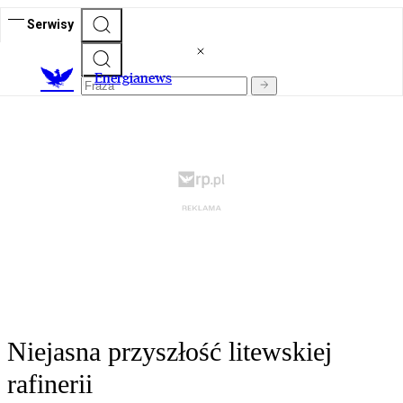
Serwisy
E
nergianews
Niejasna przyszłość litewskiej
rafinerii