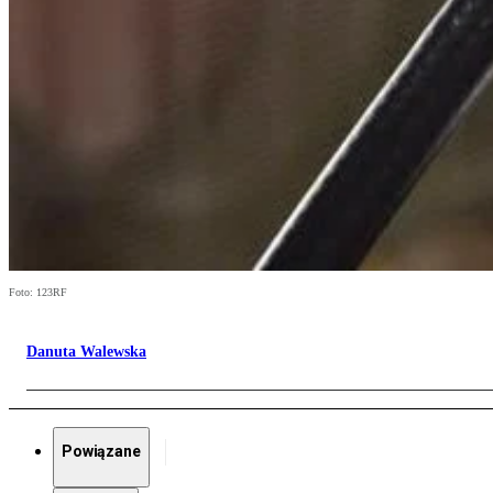
Foto: 123RF
Danuta Walewska
Powiązane