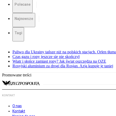
Polecane
Najnowsze
Tagi
Paliwo dla Ukrainy tańsze niż na polskich stacjach. Orlen tłum
Czas gazu i ropy jeszcze się nie skończył
Wiatr i słońce zamiast ropy? Jak świat oszczędza na OZE
Rosyjski aluminium za drogi dla Rosjan. Azja kupuje je taniej
Promowane treści
KONTAKT
O nas
Kontakt