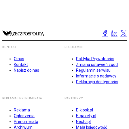
KONTAKT
REGULAMIN
O nas
Polityka Prywatności
Kontakt
Zmiana ustawień zgód
Napisz do nas
Regulamin serwisu
Informacje o nadawcy
Deklaracja dostępności
REKLAMA I PRENUMERATA
PARTNERZY
Reklama
E-kiosk.pl
Ogłoszenia
E-gazety.pl
Prenumerata
Nexto.pl
Archiwum
Mała księgowość