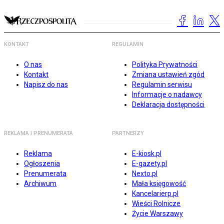
KONTAKT
REGULAMIN
O nas
Polityka Prywatności
Kontakt
Zmiana ustawień zgód
Napisz do nas
Regulamin serwisu
Informacje o nadawcy
Deklaracja dostępności
REKLAMA I PRENUMERATA
PARTNERZY
Reklama
E-kiosk.pl
Ogłoszenia
E-gazety.pl
Prenumerata
Nexto.pl
Archiwum
Mała księgowość
Kancelarierp.pl
Wieści Rolnicze
Życie Warszawy