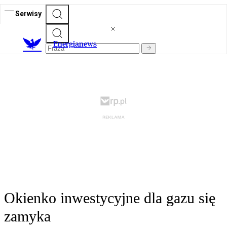
Serwisy
E
nergianews
Okienko inwestycyjne dla gazu się
zamyka