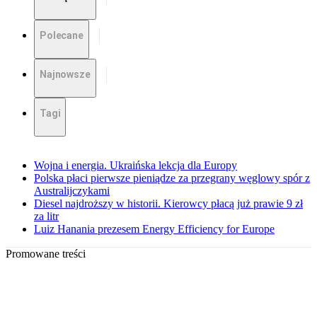
Polecane
Najnowsze
Tagi
Wojna i energia. Ukraińska lekcja dla Europy
Polska płaci pierwsze pieniądze za przegrany węglowy spór z
Australijczykami
Diesel najdroższy w historii. Kierowcy płacą już prawie 9 zł
za litr
Luiz Hanania prezesem Energy Efficiency for Europe
Promowane treści