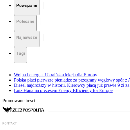
Powiązane
Polecane
Najnowsze
Tagi
Wojna i energia. Ukraińska lekcja dla Europy
Polska płaci pierwsze pieniądze za przegrany węglowy spór z 
Diesel najdroższy w historii. Kierowcy płacą już prawie 9 zł za 
Luiz Hanania prezesem Energy Efficiency for Europe
Promowane treści
KONTAKT