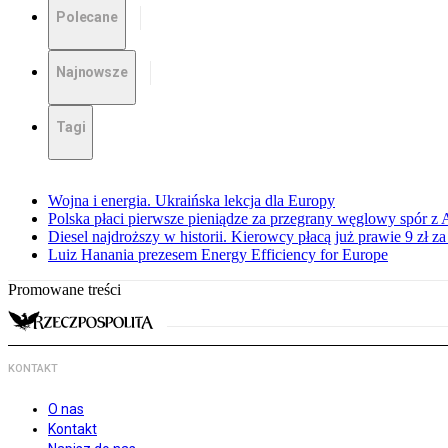
Polecane
Najnowsze
Tagi
Wojna i energia. Ukraińska lekcja dla Europy
Polska płaci pierwsze pieniądze za przegrany węglowy spór z 
Diesel najdroższy w historii. Kierowcy płacą już prawie 9 zł za 
Luiz Hanania prezesem Energy Efficiency for Europe
Promowane treści
KONTAKT
O nas
Kontakt