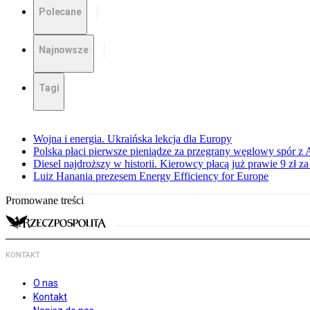
Polecane
Najnowsze
Tagi
Wojna i energia. Ukraińska lekcja dla Europy
Polska płaci pierwsze pieniądze za przegrany węglowy spór z 
Diesel najdroższy w historii. Kierowcy płacą już prawie 9 zł za 
Luiz Hanania prezesem Energy Efficiency for Europe
Promowane treści
KONTAKT
O nas
Kontakt