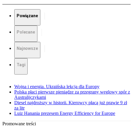
Powiązane
Polecane
Najnowsze
Tagi
Wojna i energia. Ukraińska lekcja dla Europy
Polska płaci pierwsze pieniądze za przegrany węglowy spór z
Australijczykami
Diesel najdroższy w historii. Kierowcy płacą już prawie 9 zł
za litr
Luiz Hanania prezesem Energy Efficiency for Europe
Promowane treści