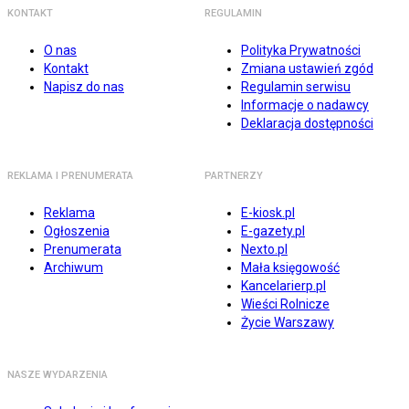
KONTAKT
REGULAMIN
O nas
Polityka Prywatności
Kontakt
Zmiana ustawień zgód
Napisz do nas
Regulamin serwisu
Informacje o nadawcy
Deklaracja dostępności
REKLAMA I PRENUMERATA
PARTNERZY
Reklama
E-kiosk.pl
Ogłoszenia
E-gazety.pl
Prenumerata
Nexto.pl
Archiwum
Mała księgowość
Kancelarierp.pl
Wieści Rolnicze
Życie Warszawy
NASZE WYDARZENIA