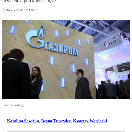
przechodzi pod kobiecą rękę.
Publikacja:
03.07.2014 10:31
Foto: Bloomberg
Karolina Sawicka
,
Iwona Trusewicz
,
Ksawery Wardacki