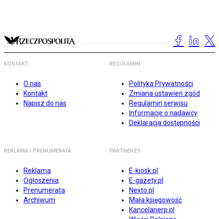
KONTAKT
REGULAMIN
O nas
Polityka Prywatności
Kontakt
Zmiana ustawień zgód
Napisz do nas
Regulamin serwisu
Informacje o nadawcy
Deklaracja dostępności
REKLAMA I PRENUMERATA
PARTNERZY
Reklama
E-kiosk.pl
Ogłoszenia
E-gazety.pl
Prenumerata
Nexto.pl
Archiwum
Mała księgowość
Kancelarierp.pl