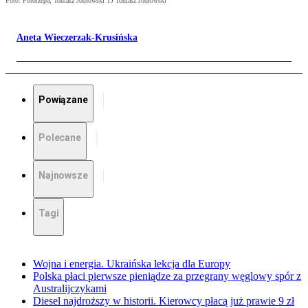
Foto: Fotorzepa, Tomasz Jodłowski TJ Tomasz Jodłowski
Aneta Wieczerzak-Krusińska
Powiązane
Polecane
Najnowsze
Tagi
Wojna i energia. Ukraińska lekcja dla Europy
Polska płaci pierwsze pieniądze za przegrany węglowy spór z
Australijczykami
Diesel najdroższy w historii. Kierowcy płacą już prawie 9 zł