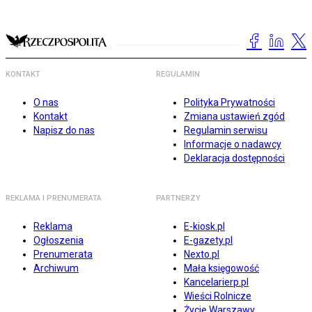
KONTAKT
REGULAMIN
O nas
Polityka Prywatności
Kontakt
Zmiana ustawień zgód
Napisz do nas
Regulamin serwisu
Informacje o nadawcy
Deklaracja dostępności
REKLAMA I PRENUMERATA
PARTNERZY
Reklama
E-kiosk.pl
Ogłoszenia
E-gazety.pl
Prenumerata
Nexto.pl
Archiwum
Mała księgowość
Kancelarierp.pl
Wieści Rolnicze
Życie Warszawy