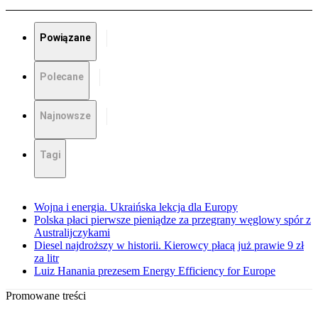
Powiązane
Polecane
Najnowsze
Tagi
Wojna i energia. Ukraińska lekcja dla Europy
Polska płaci pierwsze pieniądze za przegrany węglowy spór z
Australijczykami
Diesel najdroższy w historii. Kierowcy płacą już prawie 9 zł
za litr
Luiz Hanania prezesem Energy Efficiency for Europe
Promowane treści