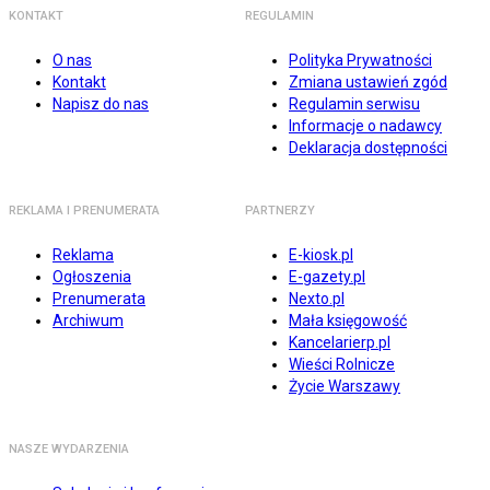
KONTAKT
REGULAMIN
O nas
Polityka Prywatności
Kontakt
Zmiana ustawień zgód
Napisz do nas
Regulamin serwisu
Informacje o nadawcy
Deklaracja dostępności
REKLAMA I PRENUMERATA
PARTNERZY
Reklama
E-kiosk.pl
Ogłoszenia
E-gazety.pl
Prenumerata
Nexto.pl
Archiwum
Mała księgowość
Kancelarierp.pl
Wieści Rolnicze
Życie Warszawy
NASZE WYDARZENIA