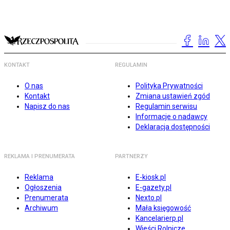
KONTAKT
REGULAMIN
O nas
Polityka Prywatności
Kontakt
Zmiana ustawień zgód
Napisz do nas
Regulamin serwisu
Informacje o nadawcy
Deklaracja dostępności
REKLAMA I PRENUMERATA
PARTNERZY
Reklama
E-kiosk.pl
Ogłoszenia
E-gazety.pl
Prenumerata
Nexto.pl
Archiwum
Mała księgowość
Kancelarierp.pl
Wieści Rolnicze