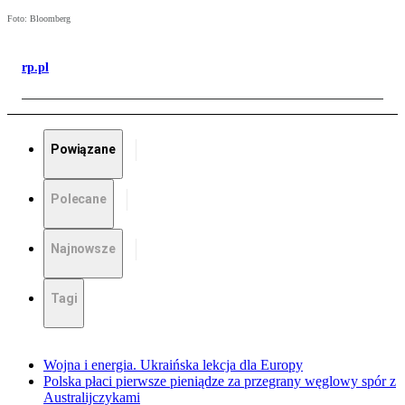
Foto: Bloomberg
rp.pl
Powiązane
Polecane
Najnowsze
Tagi
Wojna i energia. Ukraińska lekcja dla Europy
Polska płaci pierwsze pieniądze za przegrany węglowy spór z
Australijczykami