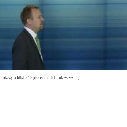
iższy o blisko 10 procent aniżeli rok wcześniej.