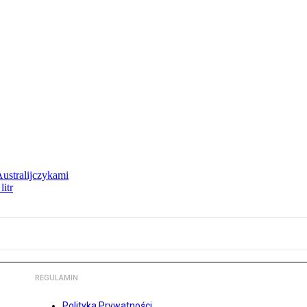
Australijczykami
litr
REGULAMIN
Polityka Prywatności