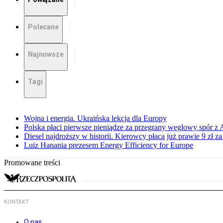
Polecane
Najnowsze
Tagi
Wojna i energia. Ukraińska lekcja dla Europy
Polska płaci pierwsze pieniądze za przegrany węglowy spór z 
Diesel najdroższy w historii. Kierowcy płacą już prawie 9 zł za 
Luiz Hanania prezesem Energy Efficiency for Europe
Promowane treści
KONTAKT
O nas