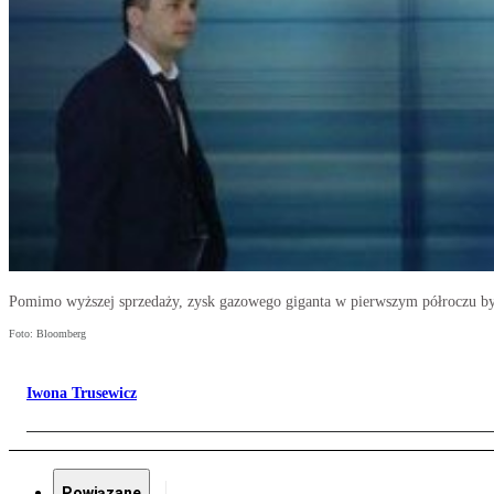
Pomimo wyższej sprzedaży, zysk gazowego giganta w pierwszym półroczu był n
Foto: Bloomberg
Iwona Trusewicz
Powiązane