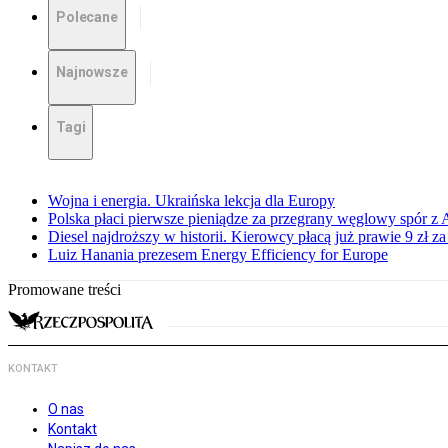
Polecane
Najnowsze
Tagi
Wojna i energia. Ukraińska lekcja dla Europy
Polska płaci pierwsze pieniądze za przegrany węglowy spór z 
Diesel najdroższy w historii. Kierowcy płacą już prawie 9 zł za 
Luiz Hanania prezesem Energy Efficiency for Europe
Promowane treści
KONTAKT
O nas
Kontakt