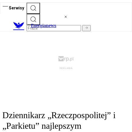
Serwisy
E
nergianews
Dziennikarz „Rzeczpospolitej” i
„Parkietu” najlepszym