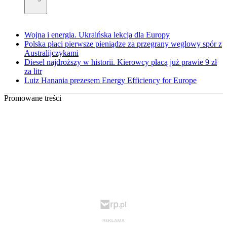
Wojna i energia. Ukraińska lekcja dla Europy
Polska płaci pierwsze pieniądze za przegrany węglowy spór z
Australijczykami
Diesel najdroższy w historii. Kierowcy płacą już prawie 9 zł
za litr
Luiz Hanania prezesem Energy Efficiency for Europe
Promowane treści