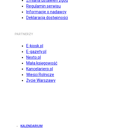
Zmiana ustawień zgód
Regulamin serwisu
Informacje o nadawcy
Deklaracja dostępności
PARTNERZY
E-kiosk.pl
E-gazety.pl
Nexto.pl
Mała księgowość
Kancelarierp.pl
Wieści Rolnicze
Życie Warszawy
KALENDARIUM