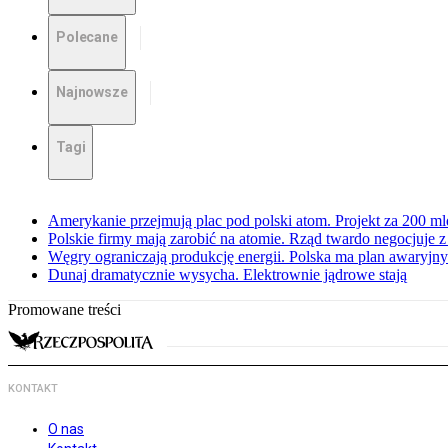
Polecane
Najnowsze
Tagi
Amerykanie przejmują plac pod polski atom. Projekt za 200 ml
Polskie firmy mają zarobić na atomie. Rząd twardo negocjuje
Węgry ograniczają produkcję energii. Polska ma plan awaryjny.
Dunaj dramatycznie wysycha. Elektrownie jądrowe stają
Promowane treści
KONTAKT
O nas