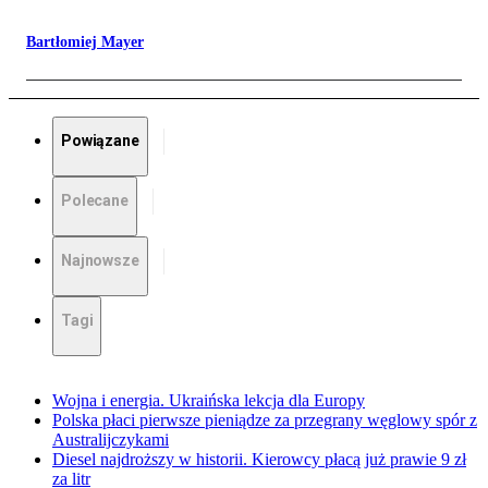
Bartłomiej Mayer
Powiązane
Polecane
Najnowsze
Tagi
Wojna i energia. Ukraińska lekcja dla Europy
Polska płaci pierwsze pieniądze za przegrany węglowy spór z
Australijczykami
Diesel najdroższy w historii. Kierowcy płacą już prawie 9 zł
za litr