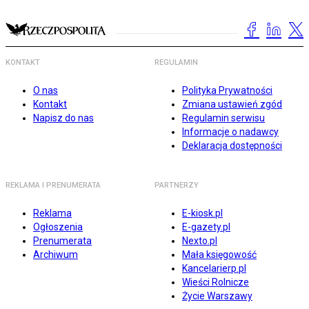
KONTAKT
REGULAMIN
O nas
Polityka Prywatności
Kontakt
Zmiana ustawień zgód
Napisz do nas
Regulamin serwisu
Informacje o nadawcy
Deklaracja dostępności
REKLAMA I PRENUMERATA
PARTNERZY
Reklama
E-kiosk.pl
Ogłoszenia
E-gazety.pl
Prenumerata
Nexto.pl
Archiwum
Mała księgowość
Kancelarierp.pl
Wieści Rolnicze
Życie Warszawy