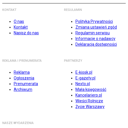
KONTAKT
REGULAMIN
O nas
Polityka Prywatności
Kontakt
Zmiana ustawień zgód
Napisz do nas
Regulamin serwisu
Informacje o nadawcy
Deklaracja dostępności
REKLAMA I PRENUMERATA
PARTNERZY
Reklama
E-kiosk.pl
Ogłoszenia
E-gazety.pl
Prenumerata
Nexto.pl
Archiwum
Mała księgowość
Kancelarierp.pl
Wieści Rolnicze
Życie Warszawy
NASZE WYDARZENIA