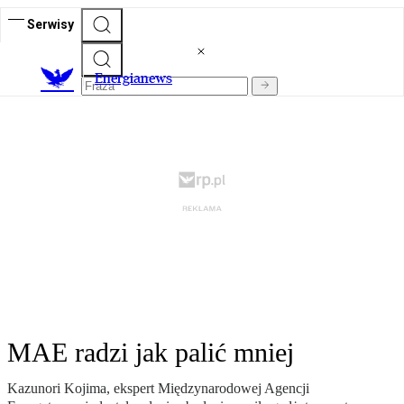
Serwisy
E
nergianews
MAE radzi jak palić mniej
Kazunori Kojima, ekspert Międzynarodowej Agencji