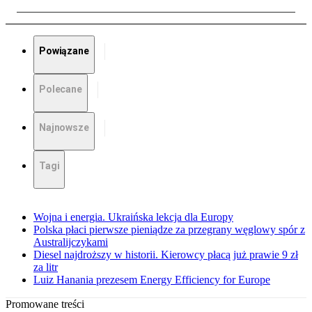
Powiązane
Polecane
Najnowsze
Tagi
Wojna i energia. Ukraińska lekcja dla Europy
Polska płaci pierwsze pieniądze za przegrany węglowy spór z
Australijczykami
Diesel najdroższy w historii. Kierowcy płacą już prawie 9 zł
za litr
Luiz Hanania prezesem Energy Efficiency for Europe
Promowane treści