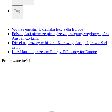
Tagi
Wojna i energia. Ukraińska lekcja dla Europy
Polska płaci pierwsze pieniądze za przegrany węglowy spór z
Australijczykami
Diesel najdroższy w historii. Kierowcy płacą już prawie 9 zł
za litr
Luiz Hanania prezesem Energy Efficiency for Europe
Promowane treści