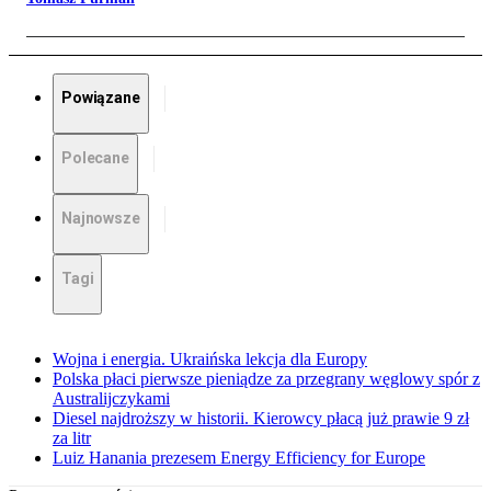
Powiązane
Polecane
Najnowsze
Tagi
Wojna i energia. Ukraińska lekcja dla Europy
Polska płaci pierwsze pieniądze za przegrany węglowy spór z
Australijczykami
Diesel najdroższy w historii. Kierowcy płacą już prawie 9 zł
za litr
Luiz Hanania prezesem Energy Efficiency for Europe