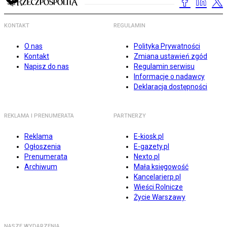
KONTAKT
REGULAMIN
O nas
Polityka Prywatności
Kontakt
Zmiana ustawień zgód
Napisz do nas
Regulamin serwisu
Informacje o nadawcy
Deklaracja dostępności
REKLAMA I PRENUMERATA
PARTNERZY
Reklama
E-kiosk.pl
Ogłoszenia
E-gazety.pl
Prenumerata
Nexto.pl
Archiwum
Mała księgowość
Kancelarierp.pl
Wieści Rolnicze
Życie Warszawy
NASZE WYDARZENIA