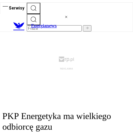
Serwisy
E
nergianews
PKP Energetyka ma wielkiego
odbiorcę gazu