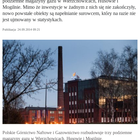
podziemne magazyny gazu w Wierzchowicach, Husowie i
Mogilnie. Mimo że inwestycje w żadnym z nich się nie zakończyły,
nowo powstałe obiekty są napełnianie surowcem, który na razie nie
jest ujmowany w statystykach.
Publikacja:
24.09.2014 09:21
Polskie Górnictwo Naftowe i Gazownictwo rozbudowuje trzy podziemne
magazyny gazu w Wierzchowicach, Husowie i Mogilnie.