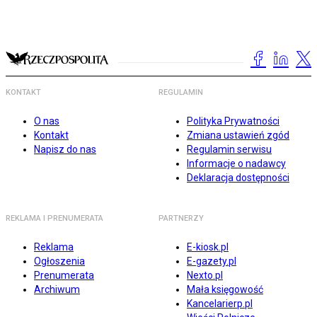
KONTAKT
REGULAMIN
O nas
Polityka Prywatności
Kontakt
Zmiana ustawień zgód
Napisz do nas
Regulamin serwisu
Informacje o nadawcy
Deklaracja dostępności
REKLAMA I PRENUMERATA
PARTNERZY
Reklama
E-kiosk.pl
Ogłoszenia
E-gazety.pl
Prenumerata
Nexto.pl
Archiwum
Mała księgowość
Kancelarierp.pl