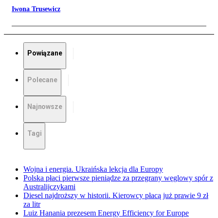
Iwona Trusewicz
Powiązane
Polecane
Najnowsze
Tagi
Wojna i energia. Ukraińska lekcja dla Europy
Polska płaci pierwsze pieniądze za przegrany węglowy spór z
Australijczykami
Diesel najdroższy w historii. Kierowcy płacą już prawie 9 zł
za litr
Luiz Hanania prezesem Energy Efficiency for Europe