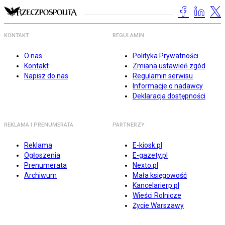
KONTAKT
REGULAMIN
O nas
Polityka Prywatności
Kontakt
Zmiana ustawień zgód
Napisz do nas
Regulamin serwisu
Informacje o nadawcy
Deklaracja dostępności
REKLAMA I PRENUMERATA
PARTNERZY
Reklama
E-kiosk.pl
Ogłoszenia
E-gazety.pl
Prenumerata
Nexto.pl
Archiwum
Mała księgowość
Kancelarierp.pl
Wieści Rolnicze
Życie Warszawy