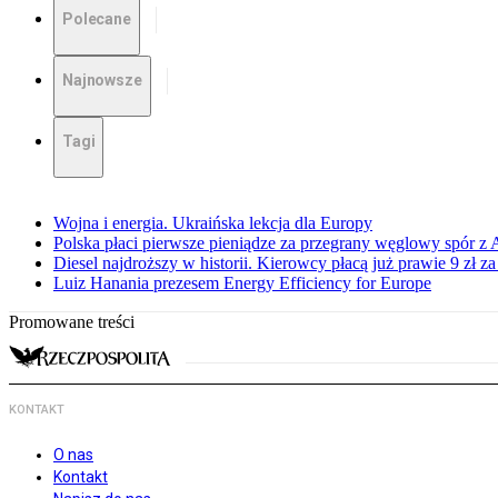
Polecane
Najnowsze
Tagi
Wojna i energia. Ukraińska lekcja dla Europy
Polska płaci pierwsze pieniądze za przegrany węglowy spór z 
Diesel najdroższy w historii. Kierowcy płacą już prawie 9 zł za 
Luiz Hanania prezesem Energy Efficiency for Europe
Promowane treści
KONTAKT
O nas
Kontakt