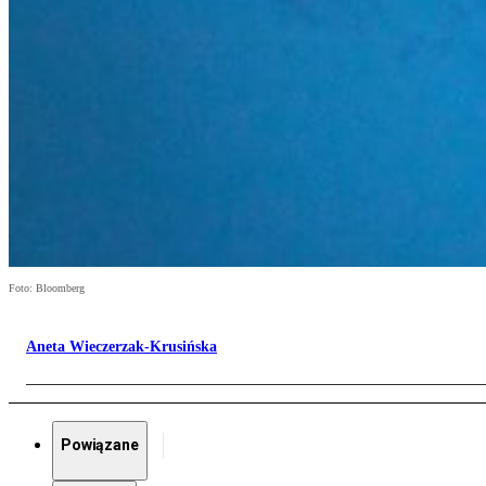
Foto: Bloomberg
Aneta Wieczerzak-Krusińska
Powiązane