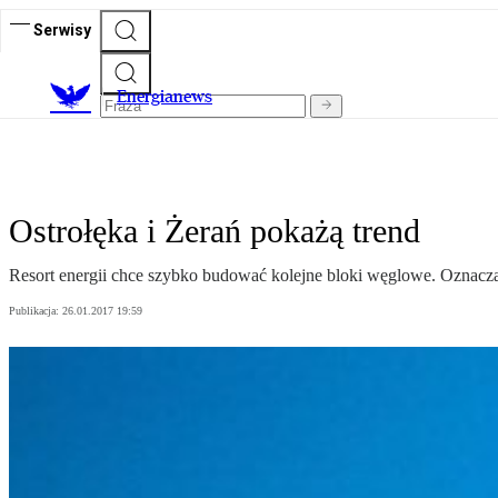
Serwisy
E
nergianews
Ostrołęka i Żerań pokażą trend
Resort energii chce szybko budować kolejne bloki węglowe. Oznacz
Publikacja:
26.01.2017 19:59