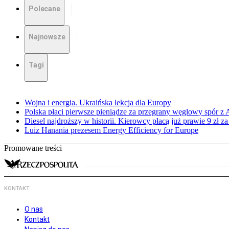
Polecane
Najnowsze
Tagi
Wojna i energia. Ukraińska lekcja dla Europy
Polska płaci pierwsze pieniądze za przegrany węglowy spór z 
Diesel najdroższy w historii. Kierowcy płacą już prawie 9 zł za 
Luiz Hanania prezesem Energy Efficiency for Europe
Promowane treści
KONTAKT
O nas
Kontakt