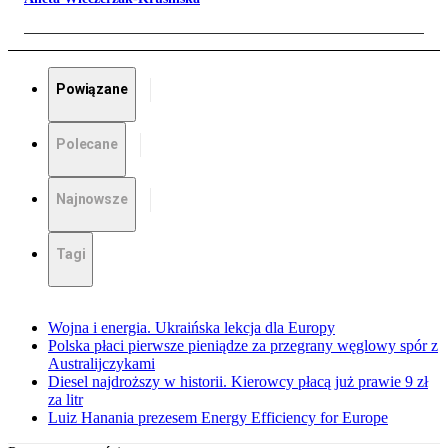
Powiązane
Polecane
Najnowsze
Tagi
Wojna i energia. Ukraińska lekcja dla Europy
Polska płaci pierwsze pieniądze za przegrany węglowy spór z
Australijczykami
Diesel najdroższy w historii. Kierowcy płacą już prawie 9 zł
za litr
Luiz Hanania prezesem Energy Efficiency for Europe