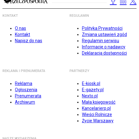
KONTAKT
REGULAMIN
O nas
Polityka Prywatności
Kontakt
Zmiana ustawień zgód
Napisz do nas
Regulamin serwisu
Informacje o nadawcy
Deklaracja dostępności
REKLAMA I PRENUMERATA
PARTNERZY
Reklama
E-kiosk.pl
Ogłoszenia
E-gazety.pl
Prenumerata
Nexto.pl
Archiwum
Mała księgowość
Kancelarierp.pl
Wieści Rolnicze
Życie Warszawy
NASZE WYDARZENIA