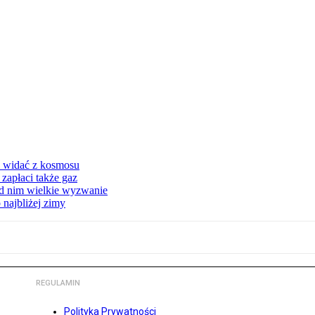
d widać z kosmosu
apłaci także gaz
ed nim wielkie wyzwanie
 najbliżej zimy
REGULAMIN
Polityka Prywatności