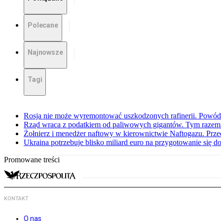
Polecane
Najnowsze
Tagi
Rosja nie może wyremontować uszkodzonych rafinerii. Powó
Rząd wraca z podatkiem od paliwowych gigantów. Tym razem z
Żołnierz i menedżer naftowy w kierownictwie Naftogazu. Prz
Ukraina potrzebuje blisko miliard euro na przygotowanie się do
Promowane treści
KONTAKT
O nas