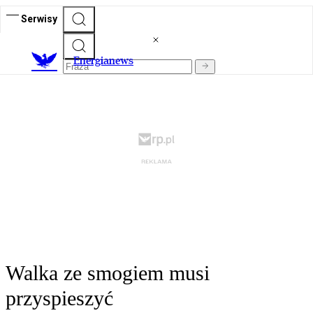
Serwisy
E
nergianews
Walka ze smogiem musi
przyspieszyć