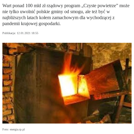
Wart ponad 100 mld zł rządowy program „Czyste powietrze” może
nie tylko uwolnić polskie gminy od smogu, ale też być w
najbliższych latach kołem zamachowym dla wychodzącej z
pandemii krajowej gospodarki.
Publikacja:
12.01.2021 18:55
Foto: energia.rp.pl