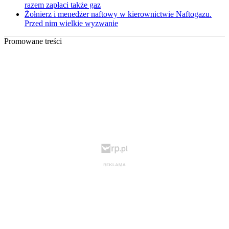
razem zapłaci także gaz
Żołnierz i menedżer naftowy w kierownictwie Naftogazu.
Przed nim wielkie wyzwanie
Promowane treści