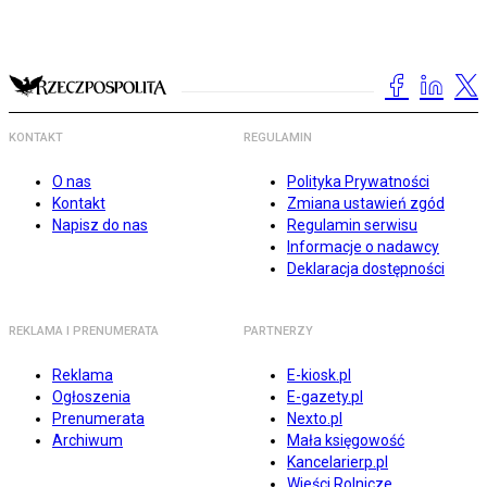
KONTAKT
REGULAMIN
O nas
Polityka Prywatności
Kontakt
Zmiana ustawień zgód
Napisz do nas
Regulamin serwisu
Informacje o nadawcy
Deklaracja dostępności
REKLAMA I PRENUMERATA
PARTNERZY
Reklama
E-kiosk.pl
Ogłoszenia
E-gazety.pl
Prenumerata
Nexto.pl
Archiwum
Mała księgowość
Kancelarierp.pl
Wieści Rolnicze