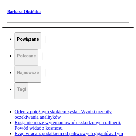
Barbara Oksińska
Powiązane
Polecane
Najnowsze
Tagi
Orlen z potężnym skokiem zysku. Wyniki przebiły
oczekiwania analityków
Rosja nie może wyremontować uszkodzonych rafinerii.
Powód widać z kosmosu
Rząd wraca z podatkiem od paliwowych gigantów. Tym