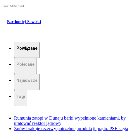
Foto: Adobe Stock
Bartłomiej Sawicki
Powiązane
Polecane
Najnowsze
Tagi
Rumunia zatopi w Dunaju barki wypełnione kamieniami, by
uratować reaktor jądrowy
Znów brakuje rezerwy potrzebnej produkcji prądu. PSE sięga