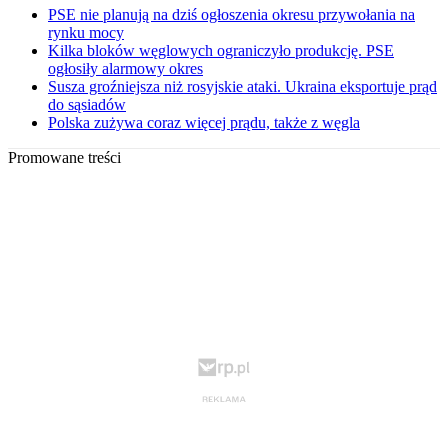
PSE nie planują na dziś ogłoszenia okresu przywołania na
rynku mocy
Kilka bloków węglowych ograniczyło produkcję. PSE
ogłosiły alarmowy okres
Susza groźniejsza niż rosyjskie ataki. Ukraina eksportuje prąd
do sąsiadów
Polska zużywa coraz więcej prądu, także z węgla
Promowane treści