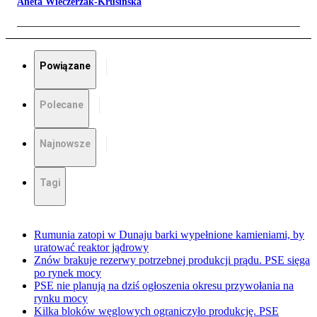
Aneta Wieczerzak-Krusińska
Powiązane
Polecane
Najnowsze
Tagi
Rumunia zatopi w Dunaju barki wypełnione kamieniami, by
uratować reaktor jądrowy
Znów brakuje rezerwy potrzebnej produkcji prądu. PSE sięga
po rynek mocy
PSE nie planują na dziś ogłoszenia okresu przywołania na
rynku mocy
Kilka bloków węglowych ograniczyło produkcję. PSE