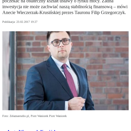
poczekać na ostateczny kształt ustawy o rynku mocy. Żadna
inwestycja nie może zachwiać naszą stabilnością finansową – mówi
Anecie Wieczerzak-Krusińskiej prezes Tauronu Filip Grzegorczyk.
Publikacja:
23.02.2017 19:27
Foto: Zelaznastudio.pl, Piotr Waniorek Piotr Waniorek