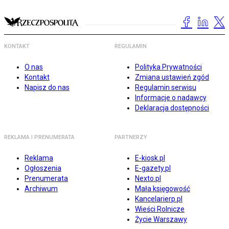
KONTAKT
REGULAMIN
O nas
Polityka Prywatności
Kontakt
Zmiana ustawień zgód
Napisz do nas
Regulamin serwisu
Informacje o nadawcy
Deklaracja dostępności
REKLAMA I PRENUMERATA
PARTNERZY
Reklama
E-kiosk.pl
Ogłoszenia
E-gazety.pl
Prenumerata
Nexto.pl
Archiwum
Mała księgowość
Kancelarierp.pl
Wieści Rolnicze
Życie Warszawy