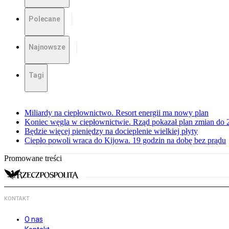
Polecane
Najnowsze
Tagi
Miliardy na ciepłownictwo. Resort energii ma nowy plan
Koniec węgla w ciepłownictwie. Rząd pokazał plan zmian do 
Będzie więcej pieniędzy na docieplenie wielkiej płyty
Ciepło powoli wraca do Kijowa. 19 godzin na dobę bez prądu
Promowane treści
KONTAKT
O nas