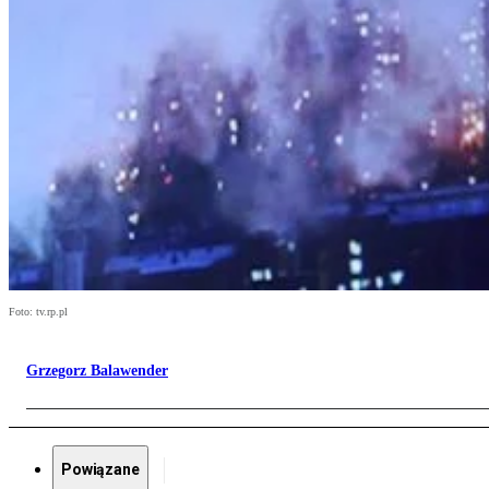
Foto: tv.rp.pl
Grzegorz Balawender
Powiązane