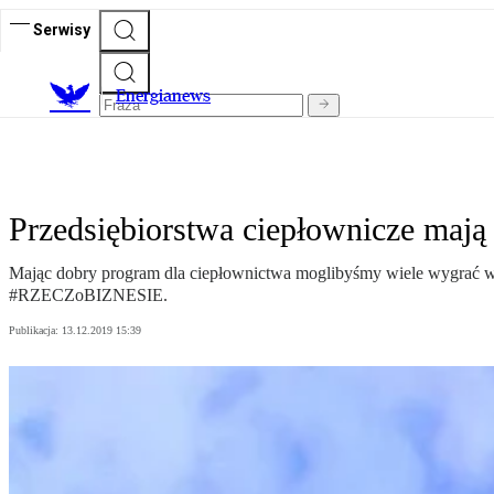
Serwisy
E
nergianews
Przedsiębiorstwa ciepłownicze mają
Mając dobry program dla ciepłownictwa moglibyśmy wiele wygrać 
#RZECZoBIZNESIE.
Publikacja:
13.12.2019 15:39