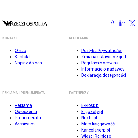
KONTAKT
REGULAMIN
O nas
Polityka Prywatności
Kontakt
Zmiana ustawień zgód
Napisz do nas
Regulamin serwisu
Informacje o nadawcy
Deklaracja dostępności
REKLAMA I PRENUMERATA
PARTNERZY
Reklama
E-kiosk.pl
Ogłoszenia
E-gazety.pl
Prenumerata
Nexto.pl
Archiwum
Mała księgowość
Kancelarierp.pl
Wieści Rolnicze