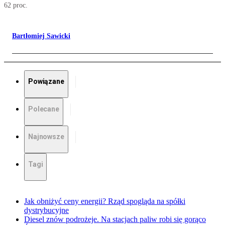
62 proc.
Bartłomiej Sawicki
Powiązane
Polecane
Najnowsze
Tagi
Jak obniżyć ceny energii? Rząd spogląda na spółki
dystrybucyjne
Diesel znów podrożeje. Na stacjach paliw robi się gorąco