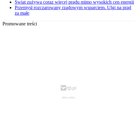
Świat zużywa coraz więcej prądu mimo wysokich cen energii
Przemysł rozczarowany rządowym wsparciem. Ulgi na prąd
za małe
Promowane treści