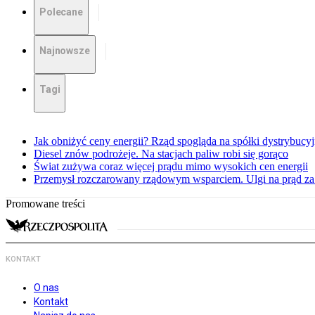
Polecane
Najnowsze
Tagi
Jak obniżyć ceny energii? Rząd spogląda na spółki dystrybucy
Diesel znów podrożeje. Na stacjach paliw robi się gorąco
Świat zużywa coraz więcej prądu mimo wysokich cen energii
Przemysł rozczarowany rządowym wsparciem. Ulgi na prąd za
Promowane treści
KONTAKT
O nas
Kontakt