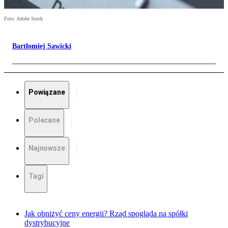
Foto: Adobe Stock
Bartłomiej Sawicki
Powiązane
Polecane
Najnowsze
Tagi
Jak obniżyć ceny energii? Rząd spogląda na spółki
dystrybucyjne