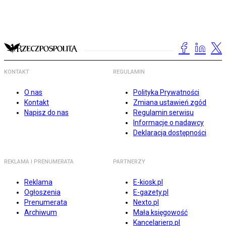
KONTAKT
REGULAMIN
O nas
Polityka Prywatności
Kontakt
Zmiana ustawień zgód
Napisz do nas
Regulamin serwisu
Informacje o nadawcy
Deklaracja dostępności
REKLAMA I PRENUMERATA
PARTNERZY
Reklama
E-kiosk.pl
Ogłoszenia
E-gazety.pl
Prenumerata
Nexto.pl
Archiwum
Mała księgowość
Kancelarierp.pl