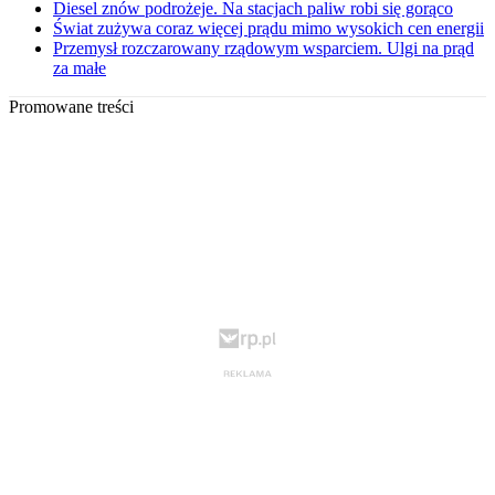
Diesel znów podrożeje. Na stacjach paliw robi się gorąco
Świat zużywa coraz więcej prądu mimo wysokich cen energii
Przemysł rozczarowany rządowym wsparciem. Ulgi na prąd
za małe
Promowane treści