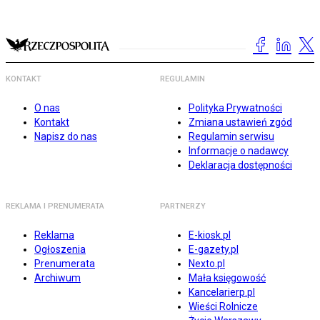
KONTAKT
REGULAMIN
O nas
Polityka Prywatności
Kontakt
Zmiana ustawień zgód
Napisz do nas
Regulamin serwisu
Informacje o nadawcy
Deklaracja dostępności
REKLAMA I PRENUMERATA
PARTNERZY
Reklama
E-kiosk.pl
Ogłoszenia
E-gazety.pl
Prenumerata
Nexto.pl
Archiwum
Mała księgowość
Kancelarierp.pl
Wieści Rolnicze