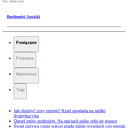
Foto: Adobe Stock
Bartłomiej Sawicki
Powiązane
Polecane
Najnowsze
Tagi
Jak obniżyć ceny energii? Rząd spogląda na spółki
dystrybucyjne
Diesel znów podrożeje. Na stacjach paliw robi się gorąco
Świat zużywa coraz więcej prądu mimo wysokich cen energii