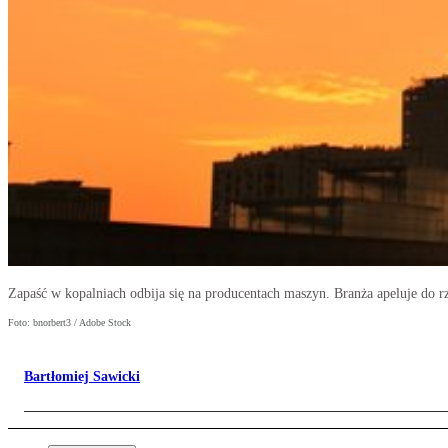
Zapaść w kopalniach odbija się na producentach maszyn. Branża apeluje do r
Foto: bnorbert3 / Adobe Stock
Bartłomiej Sawicki