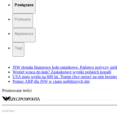
Powiązane
Polecane
Najnowsze
Tagi
JSW dostała finansowe koło ratunkowe. Państwo pożyczy spół
Węgiel wraca do łask? Zaskakujące wyniki polskich kopalń
USA mają węgla na 600 lat. Trump chce oprzeć na nim bezpie
Pomoc ARP dla JSW w ciągu najbliższych dni
Promowane treści
KONTAKT