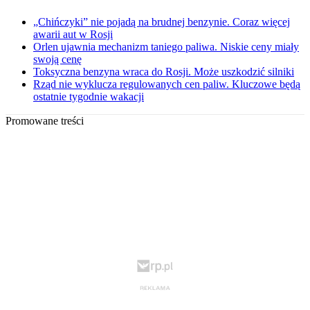
„Chińczyki” nie pojadą na brudnej benzynie. Coraz więcej
awarii aut w Rosji
Orlen ujawnia mechanizm taniego paliwa. Niskie ceny miały
swoją cenę
Toksyczna benzyna wraca do Rosji. Może uszkodzić silniki
Rząd nie wyklucza regulowanych cen paliw. Kluczowe będą
ostatnie tygodnie wakacji
Promowane treści