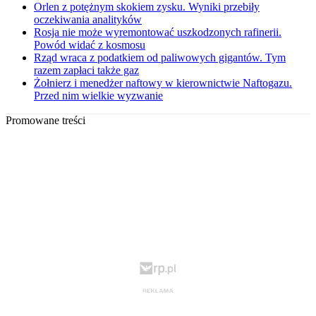
Orlen z potężnym skokiem zysku. Wyniki przebiły
oczekiwania analityków
Rosja nie może wyremontować uszkodzonych rafinerii.
Powód widać z kosmosu
Rząd wraca z podatkiem od paliwowych gigantów. Tym
razem zapłaci także gaz
Żołnierz i menedżer naftowy w kierownictwie Naftogazu.
Przed nim wielkie wyzwanie
Promowane treści