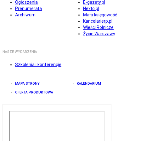
Ogłoszenia
E-gazety.pl
Prenumerata
Nexto.pl
Archiwum
Mała księgowość
Kancelarierp.pl
Wieści Rolnicze
Życie Warszawy
NASZE WYDARZENIA
Szkolenia i konferencje
MAPA STRONY
KALENDARIUM
OFERTA PRODUKTOWA