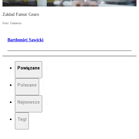
Zakład Famur Gearo
Foto: Grenevia
Bartłomiej Sawicki
Powiązane
Polecane
Najnowsze
Tagi